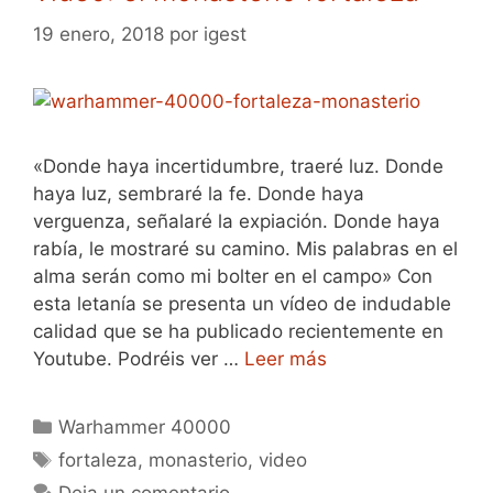
19 enero, 2018
por
igest
«Donde haya incertidumbre, traeré luz. Donde
haya luz, sembraré la fe. Donde haya
verguenza, señalaré la expiación. Donde haya
rabía, le mostraré su camino. Mis palabras en el
alma serán como mi bolter en el campo» Con
esta letanía se presenta un vídeo de indudable
calidad que se ha publicado recientemente en
Youtube. Podréis ver …
Leer más
Categorías
Warhammer 40000
Etiquetas
fortaleza
,
monasterio
,
video
Deja un comentario