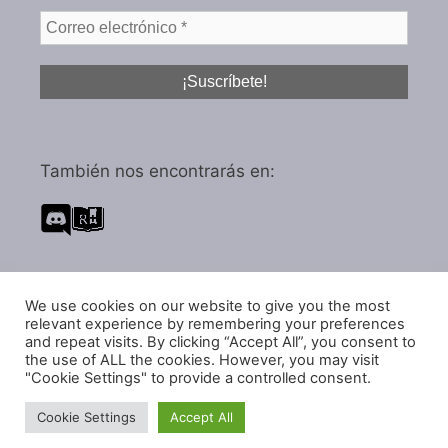
También nos encontrarás en:
We use cookies on our website to give you the most
Política de privacidad
relevant experience by remembering your preferences
Política de cookies
and repeat visits. By clicking “Accept All”, you consent to
the use of ALL the cookies. However, you may visit
"Cookie Settings" to provide a controlled consent.
Cookie Settings
Accept All
© 2026 IGARol Estudio
• Creado con
GeneratePress