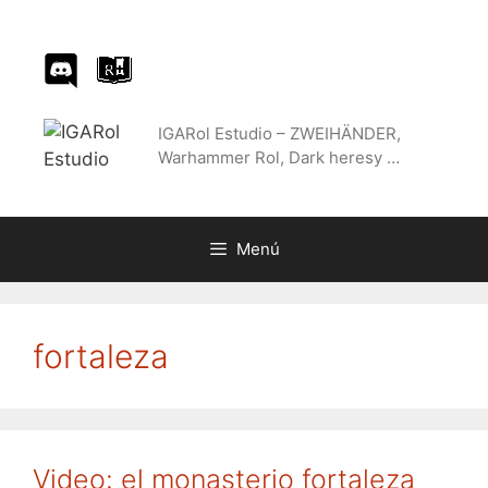
Saltar
al
contenido
IGARol Estudio – ZWEIHÄNDER,
Warhammer Rol, Dark heresy …
Menú
fortaleza
Video: el monasterio fortaleza