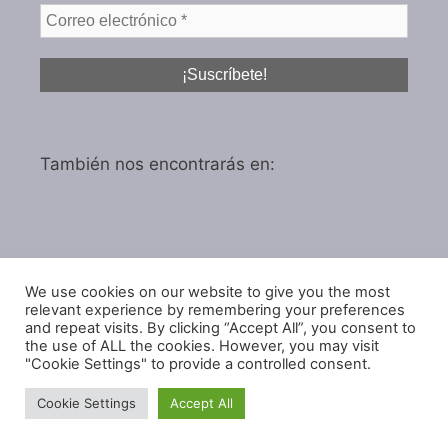
También nos encontrarás en:
We use cookies on our website to give you the most
Política de privacidad
relevant experience by remembering your preferences
Política de cookies
and repeat visits. By clicking “Accept All”, you consent to
the use of ALL the cookies. However, you may visit
"Cookie Settings" to provide a controlled consent.
Cookie Settings
Accept All
© 2026 IGARol Estudio
• Creado con
GeneratePress