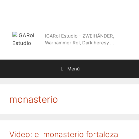
Saltar
al
contenido
IGARol Estudio – ZWEIHÄNDER,
Warhammer Rol, Dark heresy …
Menú
monasterio
Video: el monasterio fortaleza