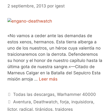
2 septiembre, 2013
por
igest
«No vamos a ceder ante las demandas de
estos xenos, hermanos. Esta tierra alberga a
uno de los nuestros, un héroe cuya valentía no
traicionaremos con la derrota. Defenderemos
su honor y el honor de nuestro capítulo hasta la
última gota de nuestra sangre.«—Citado de
Marneus Calgar en la Batalla del Sepulcro Esta
misión arroja …
Leer más
Categorías
Todas las descargas
,
Warhammer 40000
Etiquetas
Aventura
,
Deathwatch
,
forja
,
inquisidora
,
lictor
,
radical
,
tiránidos
,
traidores