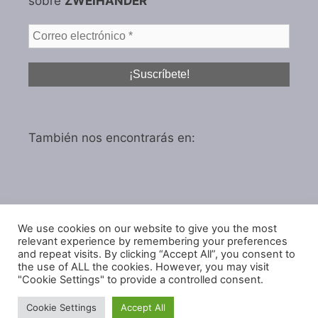
sobre
ZWEIHÄNDER
También nos encontrarás en:
We use cookies on our website to give you the most
Política de privacidad
relevant experience by remembering your preferences
Política de cookies
and repeat visits. By clicking “Accept All”, you consent to
the use of ALL the cookies. However, you may visit
"Cookie Settings" to provide a controlled consent.
Cookie Settings
Accept All
© 2026 IGARol Estudio
• Creado con
GeneratePress