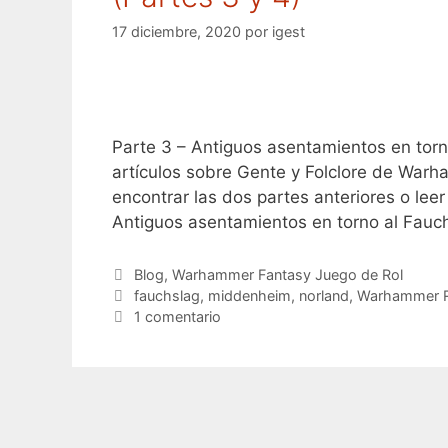
17 diciembre, 2020
por
igest
Parte 3 – Antiguos asentamientos en torn
artículos sobre Gente y Folclore de Warh
encontrar las dos partes anteriores o leer
Antiguos asentamientos en torno al Fauc
Categorías
Blog
,
Warhammer Fantasy Juego de Rol
Etiquetas
fauchslag
,
middenheim
,
norland
,
Warhammer R
1 comentario