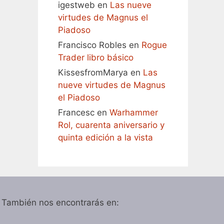
igestweb
en
Las nueve
virtudes de Magnus el
Piadoso
Francisco Robles
en
Rogue
Trader libro básico
KissesfromMarya
en
Las
nueve virtudes de Magnus
el Piadoso
Francesc
en
Warhammer
Rol, cuarenta aniversario y
quinta edición a la vista
También nos encontrarás en: