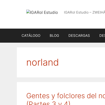
Saltar
al
IGARol Estudio – ZWEIH
contenido
CATÁLOGO
BLOG
DESCARGAS
DE
norland
Gentes y folclores del 
(Partes 3 y 4)