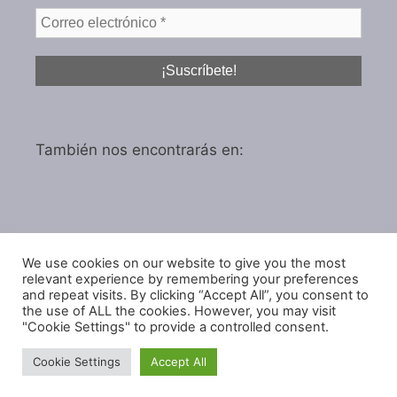
También nos encontrarás en:
We use cookies on our website to give you the most
Política de privacidad
relevant experience by remembering your preferences
Política de cookies
and repeat visits. By clicking “Accept All”, you consent to
the use of ALL the cookies. However, you may visit
"Cookie Settings" to provide a controlled consent.
Cookie Settings
Accept All
© 2026 IGARol Estudio
• Creado con
GeneratePress