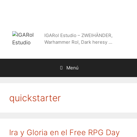
Saltar
al
contenido
IGARol Estudio – ZWEIHÄNDER,
Warhammer Rol, Dark heresy …
Menú
quickstarter
Ira y Gloria en el Free RPG Day