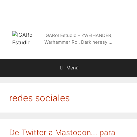
Saltar
al
contenido
IGARol Estudio – ZWEIHÄNDER,
Warhammer Rol, Dark heresy …
Menú
redes sociales
De Twitter a Mastodon… para