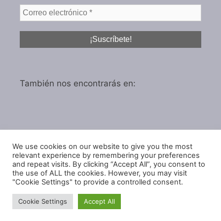
También nos encontrarás en:
We use cookies on our website to give you the most
Política de privacidad
relevant experience by remembering your preferences
Política de cookies
and repeat visits. By clicking “Accept All”, you consent to
the use of ALL the cookies. However, you may visit
"Cookie Settings" to provide a controlled consent.
Cookie Settings
Accept All
© 2026 IGARol Estudio
• Creado con
GeneratePress