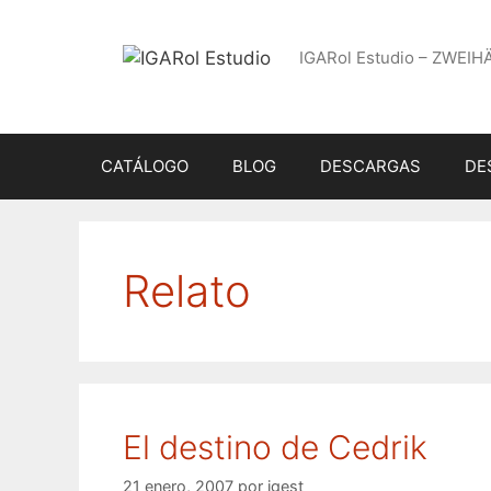
Saltar
al
IGARol Estudio – ZWEIH
contenido
CATÁLOGO
BLOG
DESCARGAS
DE
Relato
El destino de Cedrik
21 enero, 2007
por
igest