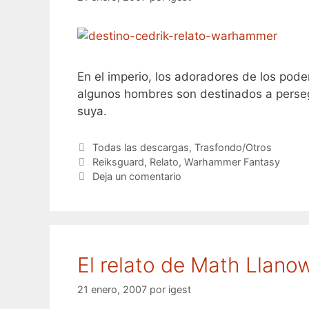
En el imperio, los adoradores de los pod
algunos hombres son destinados a perseg
suya.
Categorías
Todas las descargas
,
Trasfondo/Otros
Etiquetas
Reiksguard
,
Relato
,
Warhammer Fantasy
Deja un comentario
El relato de Math Llano
21 enero, 2007
por
igest