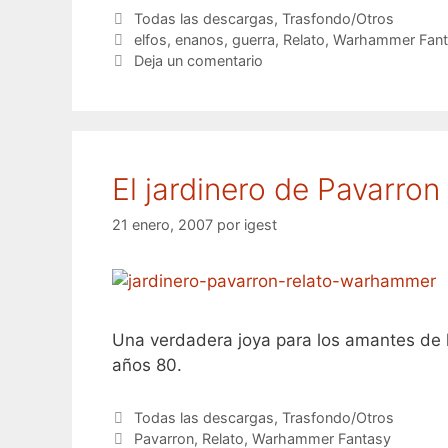
Categorías
Todas las descargas
,
Trasfondo/Otros
Etiquetas
elfos
,
enanos
,
guerra
,
Relato
,
Warhammer Fant
Deja un comentario
El jardinero de Pavarron
21 enero, 2007
por
igest
Una verdadera joya para los amantes de l
años 80.
Categorías
Todas las descargas
,
Trasfondo/Otros
Etiquetas
Pavarron
,
Relato
,
Warhammer Fantasy