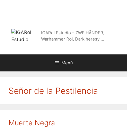
Saltar
al
contenido
IGARol Estudio – ZWEIHÄNDER,
Warhammer Rol, Dark heresy …
Menú
Señor de la Pestilencia
Muerte Negra