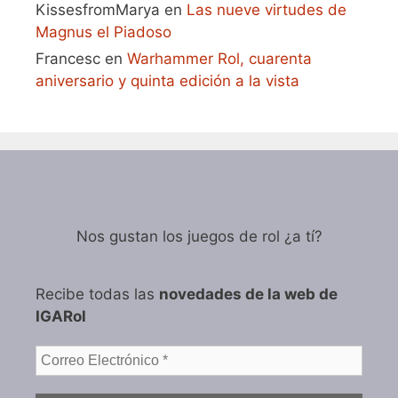
KissesfromMarya
en
Las nueve virtudes de
Magnus el Piadoso
Francesc
en
Warhammer Rol, cuarenta
aniversario y quinta edición a la vista
Nos gustan los juegos de rol ¿a tí?
Recibe todas las
novedades de la web de
IGARol