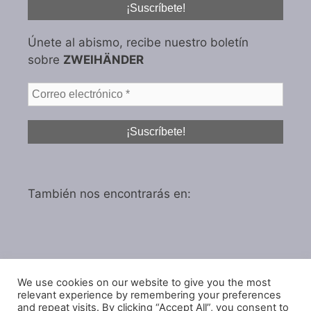
Únete al abismo, recibe nuestro boletín
sobre
ZWEIHÄNDER
También nos encontrarás en:
We use cookies on our website to give you the most
Política de privacidad
relevant experience by remembering your preferences
Política de cookies
and repeat visits. By clicking “Accept All”, you consent to