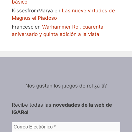
básico
KissesfromMarya
en
Las nueve virtudes de
Magnus el Piadoso
Francesc
en
Warhammer Rol, cuarenta
aniversario y quinta edición a la vista
Nos gustan los juegos de rol ¿a tí?
Recibe todas las
novedades de la web de
IGARol