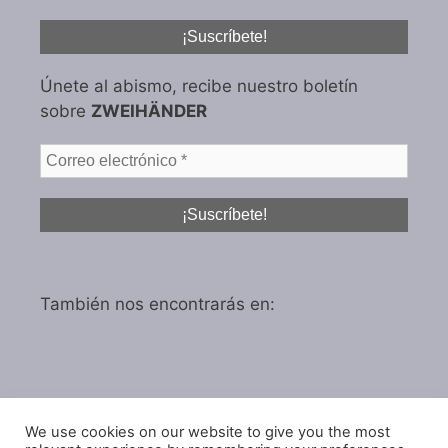
Únete al abismo, recibe nuestro boletín
sobre
ZWEIHÄNDER
También nos encontrarás en:
We use cookies on our website to give you the most
Política de privacidad