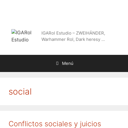
Saltar
al
contenido
IGARol Estudio – ZWEIHÄNDER,
Warhammer Rol, Dark heresy …
Menú
social
Conflictos sociales y juicios