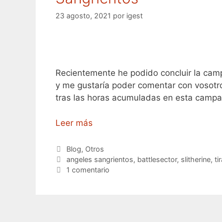
23 agosto, 2021
por
igest
Recientemente he podido concluir la camp
y me gustaría poder comentar con vosotro
tras las horas acumuladas en esta campa
Leer más
Categorías
Blog
,
Otros
Etiquetas
angeles sangrientos
,
battlesector
,
slitherine
,
ti
1 comentario