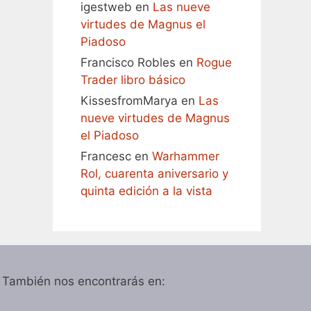
igestweb
en
Las nueve
virtudes de Magnus el
Piadoso
Francisco Robles
en
Rogue
Trader libro básico
KissesfromMarya
en
Las
nueve virtudes de Magnus
el Piadoso
Francesc
en
Warhammer
Rol, cuarenta aniversario y
quinta edición a la vista
También nos encontrarás en: