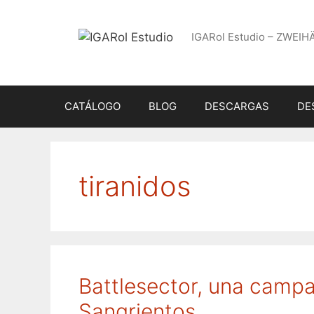
Saltar
al
IGARol Estudio – ZWEIH
contenido
CATÁLOGO
BLOG
DESCARGAS
DE
tiranidos
Battlesector, una campañ
Sangrientos