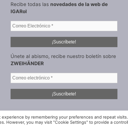
Recibe todas las
novedades de la web de
IGARol
Únete al abismo, recibe nuestro boletín sobre
ZWEIHÄNDER
t experience by remembering your preferences and repeat visits
ies. However, you may visit "Cookie Settings" to provide a control
© 2026 IGARol Estudio
• Creado con
GeneratePress