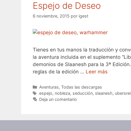
Espejo de Deseo
6 noviembre, 2015
por
igest
Tienes en tus manos la traducción y conve
la aventura incluida en el suplemento “Li
demonios de Slaanesh para la 3ª Edición
reglas de la edición …
Leer más
Categorías
Aventuras
,
Todas las descargas
Etiquetas
espejo
,
nobleza
,
seducción
,
slaanesh
,
ubersrei
Deja un comentario