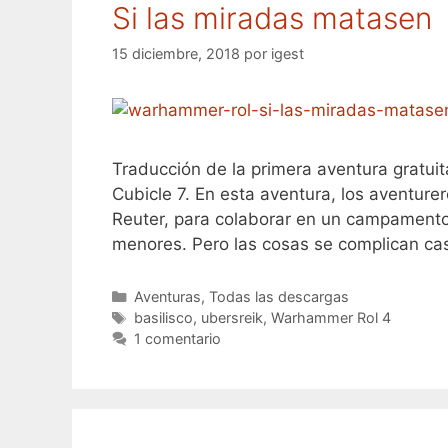
Si las miradas matasen
15 diciembre, 2018
por
igest
Traducción de la primera aventura gratui
Cubicle 7. En esta aventura, los aventur
Reuter, para colaborar en un campamento
menores. Pero las cosas se complican ca
Categorías
Aventuras
,
Todas las descargas
Etiquetas
basilisco
,
ubersreik
,
Warhammer Rol 4
1 comentario