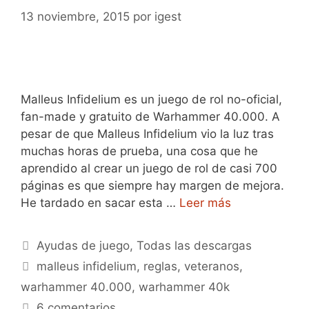
13 noviembre, 2015
por
igest
Malleus Infidelium es un juego de rol no-oficial,
fan-made y gratuito de Warhammer 40.000. A
pesar de que Malleus Infidelium vio la luz tras
muchas horas de prueba, una cosa que he
aprendido al crear un juego de rol de casi 700
páginas es que siempre hay margen de mejora.
He tardado en sacar esta …
Leer más
Categorías
Ayudas de juego
,
Todas las descargas
Etiquetas
malleus infidelium
,
reglas
,
veteranos
,
warhammer 40.000
,
warhammer 40k
6 comentarios