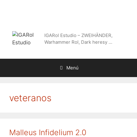
Saltar
al
contenido
IGARol Estudio – ZWEIHÄNDER,
Warhammer Rol, Dark heresy …
Menú
veteranos
Malleus Infidelium 2.0