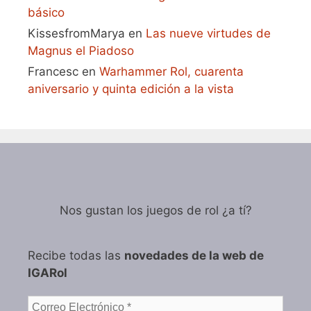
básico
KissesfromMarya
en
Las nueve virtudes de
Magnus el Piadoso
Francesc
en
Warhammer Rol, cuarenta
aniversario y quinta edición a la vista
Nos gustan los juegos de rol ¿a tí?
Recibe todas las
novedades de la web de
IGARol