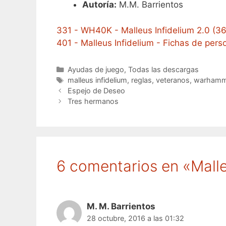
Autoría:
M.M. Barrientos
331 - WH40K - Malleus Infidelium 2.0 (3
401 - Malleus Infidelium - Fichas de pers
Categorías
Ayudas de juego
,
Todas las descargas
Etiquetas
malleus infidelium
,
reglas
,
veteranos
,
warhamm
Espejo de Deseo
Tres hermanos
6 comentarios en «Malle
M. M. Barrientos
28 octubre, 2016 a las 01:32