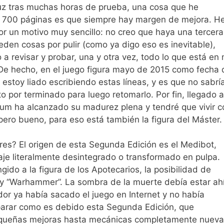
 luz tras muchas horas de prueba, una cosa que he
si 700 páginas es que siempre hay margen de mejora. H
r un motivo muy sencillo: no creo que haya una tercera
den cosas por pulir (como ya digo eso es inevitable),
a revisar y probar, una y otra vez, todo lo que está en 
 De hecho, en el juego figura mayo de 2015 como fecha 
 estoy liado escribiendo estas líneas, y es que no sabrí
 por terminado para luego retomarlo. Por fin, llegado a
lium ha alcanzado su madurez plena y tendré que vivir c
pero bueno, para eso está también la figura del Máster.
es? El origen de esta Segunda Edición es el Medibot,
aje literalmente desintegrado o transformado en pulpa.
ido a la figura de los Apotecarios, la posibilidad de
uy “Warhammer”. La sombra de la muerte debía estar ah
or ya había sacado el juego en Internet y no había
parar como es debido esta Segunda Edición, que
equeñas mejoras hasta mecánicas completamente nueva