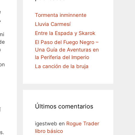
e
Tormenta inminnente
,
Lluvia Carmesí
Entre la Espada y Skarok
mi
de
El Paso del Fuego Negro –
a
Una Guía de Aventuras en
la Periferia del Imperio
on
La canción de la bruja
Últimos comentarios
í
igestweb
en
Rogue Trader
libro básico
s.