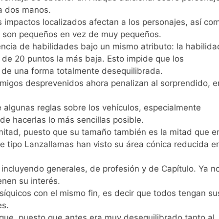
a dos manos.
s impactos localizados afectan a los personajes, así co
ra son pequeños en vez de muy pequeños.
rencia de habilidades bajo un mismo atributo: la habilida
de 20 puntos la más baja. Esto impide que los
 de una forma totalmente desequilibrada.
migos desprevenidos ahora penalizan al sorprendido, e
 algunas reglas sobre los vehículos, especialmente
n de hacerlas lo más sencillas posible.
 mitad, puesto que su tamaño también es la mitad que e
de tipo Lanzallamas han visto su área cónica reducida e
ncluyendo generales, de profesión y de Capítulo. Ya n
nen su interés.
íquicos con el mismo fin, es decir que todos tengan su
es.
aque, puesto que antes era muy desequilibrado tanto al