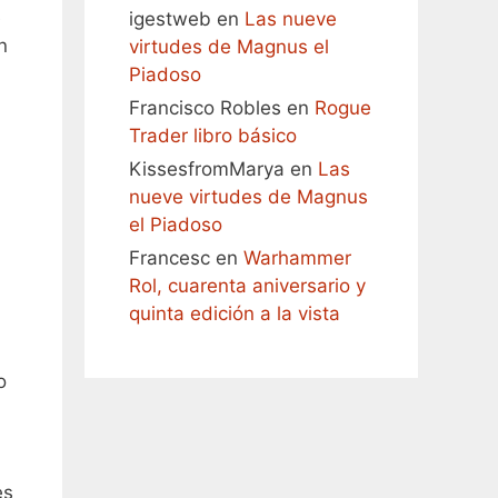
e
igestweb
en
Las nueve
n
virtudes de Magnus el
Piadoso
Francisco Robles
en
Rogue
Trader libro básico
KissesfromMarya
en
Las
nueve virtudes de Magnus
el Piadoso
Francesc
en
Warhammer
Rol, cuarenta aniversario y
quinta edición a la vista
o
es