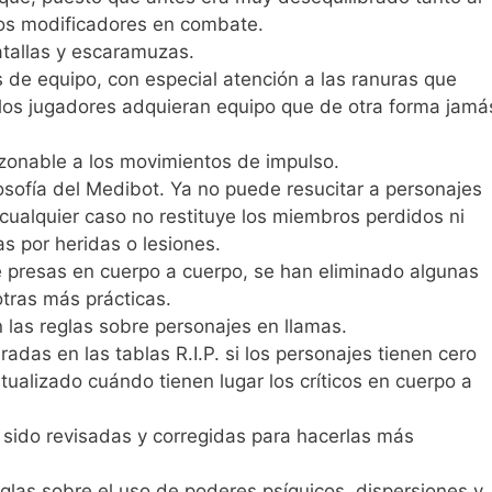
los modificadores en combate.
atallas y escaramuzas.
 de equipo, con especial atención a las ranuras que
los jugadores adquieran equipo que de otra forma jamá
azonable a los movimientos de impulso.
osofía del Medibot. Ya no puede resucitar a personajes
ualquier caso no restituye los miembros perdidos ni
as por heridas o lesiones.
e presas en cuerpo a cuerpo, se han eliminado algunas
otras más prácticas.
las reglas sobre personajes en llamas.
iradas en las tablas R.I.P. si los personajes tienen cero
ualizado cuándo tienen lugar los críticos en cuerpo a
n sido revisadas y corregidas para hacerlas más
glas sobre el uso de poderes psíquicos, dispersiones y