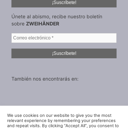
Únete al abismo, recibe nuestro boletín
sobre
ZWEIHÄNDER
También nos encontrarás en:
We use cookies on our website to give you the most
Política de privacidad
relevant experience by remembering your preferences
and repeat visits. By clicking “Accept All”, you consent to
Política de cookies