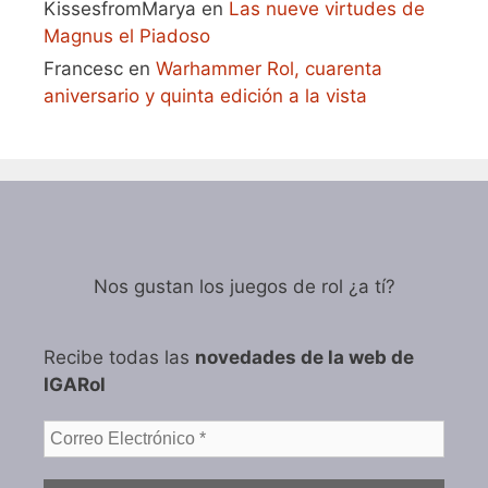
KissesfromMarya
en
Las nueve virtudes de
Magnus el Piadoso
Francesc
en
Warhammer Rol, cuarenta
aniversario y quinta edición a la vista
Nos gustan los juegos de rol ¿a tí?
Recibe todas las
novedades de la web de
IGARol