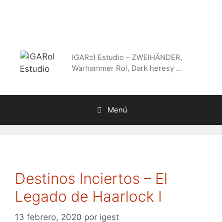
Saltar
al
contenido
IGARol Estudio – ZWEIHÄNDER,
Warhammer Rol, Dark heresy …
Menú
Destinos Inciertos – El
Legado de Haarlock I
13 febrero, 2020
por
igest