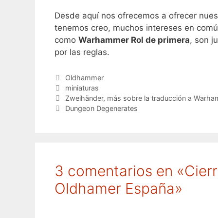
Desde aquí nos ofrecemos a ofrecer nues
tenemos creo, muchos intereses en común
como
Warhammer Rol de primera
, son 
por las reglas.
Categorías
Oldhammer
Etiquetas
miniaturas
Zweihänder, más sobre la traducción a Warh
Dungeon Degenerates
3 comentarios en «Cier
Oldhamer España»