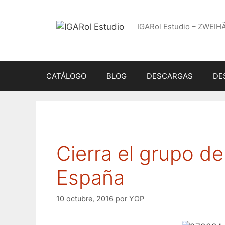
Saltar
al
IGARol Estudio – ZWEIH
contenido
CATÁLOGO
BLOG
DESCARGAS
DE
Cierra el grupo 
España
10 octubre, 2016
por
YOP