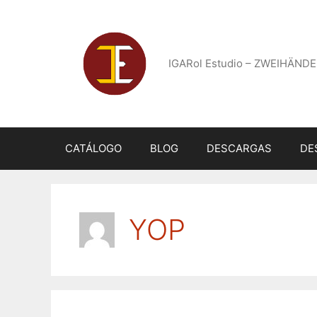
Saltar
al
contenido
IGARol Estudio – ZWEIHÄNDE
CATÁLOGO
BLOG
DESCARGAS
DE
YOP