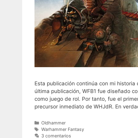
Esta publicación continúa con mi histor
última publicación, WFB1 fue diseñado c
como juego de rol. Por tanto, fue el pri
precursor inmediato de WHJdR. En verda
Categorías
Oldhammer
Etiquetas
Warhammer Fantasy
3 comentarios