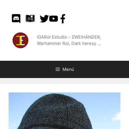
Saltar
al
contenido
IGARol Estudio – ZWEIHÄNDER,
Warhammer Rol, Dark heresy …
Menú