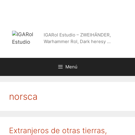
Saltar
al
contenido
IGARol Estudio – ZWEIHÄNDER,
Warhammer Rol, Dark heresy …
Menú
norsca
Extranjeros de otras tierras,