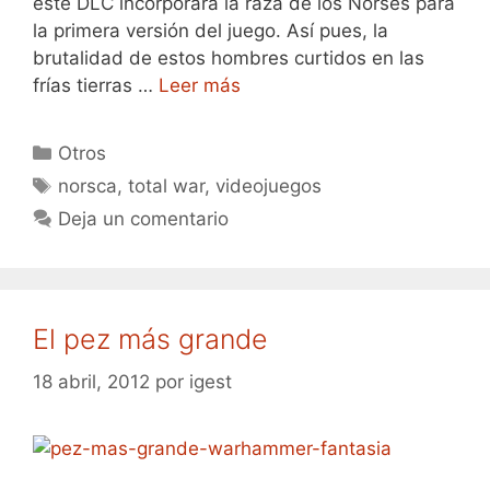
este DLC incorporará la raza de los Norses para
la primera versión del juego. Así pues, la
brutalidad de estos hombres curtidos en las
frías tierras …
Leer más
Categorías
Otros
Etiquetas
norsca
,
total war
,
videojuegos
Deja un comentario
El pez más grande
18 abril, 2012
por
igest