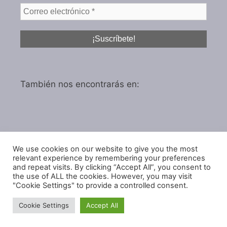
También nos encontrarás en:
We use cookies on our website to give you the most
Política de privacidad
relevant experience by remembering your preferences
Política de cookies
and repeat visits. By clicking “Accept All”, you consent to
the use of ALL the cookies. However, you may visit
"Cookie Settings" to provide a controlled consent.
Cookie Settings
Accept All
© 2026 IGARol Estudio
• Creado con
GeneratePress