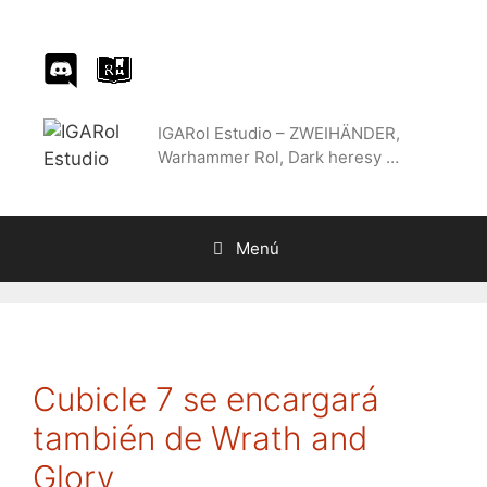
Saltar
al
contenido
IGARol Estudio – ZWEIHÄNDER,
Warhammer Rol, Dark heresy …
Menú
Cubicle 7 se encargará
también de Wrath and
Glory