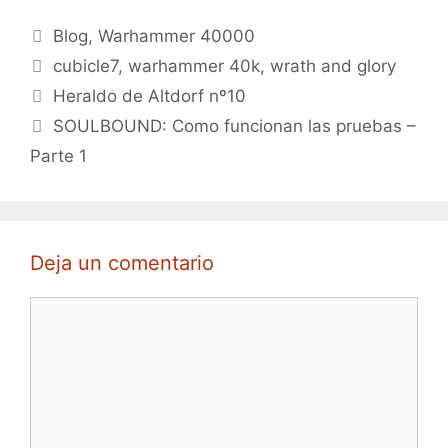
Categorías
Blog
,
Warhammer 40000
Etiquetas
cubicle7
,
warhammer 40k
,
wrath and glory
Heraldo de Altdorf nº10
SOULBOUND: Como funcionan las pruebas –
Parte 1
Deja un comentario
Comentario