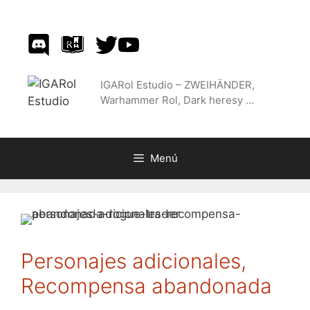
Saltar
al
contenido
IGARol Estudio – ZWEIHÄNDER,
Warhammer Rol, Dark heresy …
Menú
Personajes adicionales,
Recompensa abandonada