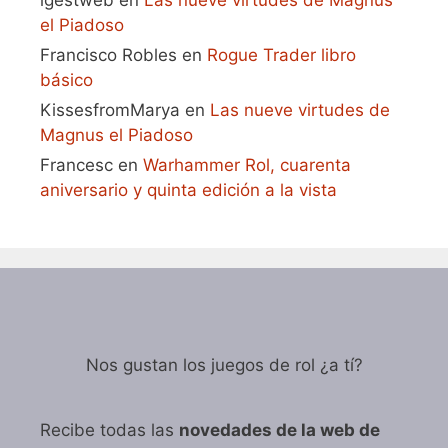
el Piadoso
Francisco Robles
en
Rogue Trader libro
básico
KissesfromMarya
en
Las nueve virtudes de
Magnus el Piadoso
Francesc
en
Warhammer Rol, cuarenta
aniversario y quinta edición a la vista
Nos gustan los juegos de rol ¿a tí?
Recibe todas las
novedades de la web de