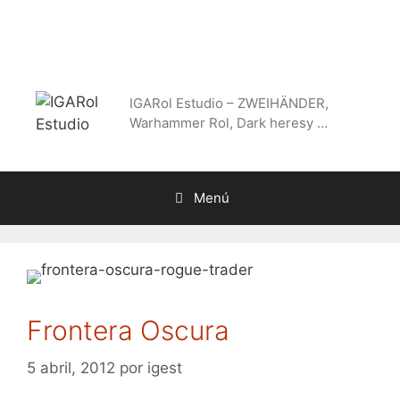
Saltar
al
contenido
IGARol Estudio – ZWEIHÄNDER,
Warhammer Rol, Dark heresy …
Menú
Frontera Oscura
5 abril, 2012
por
igest