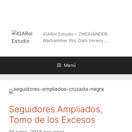
Saltar
al
contenido
IGARol Estudio – ZWEIHÄNDER,
Warhammer Rol, Dark heresy …
Menú
Seguidores Ampliados,
Tomo de los Excesos
10 junio, 2013
por
igest