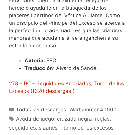
servidores, bien para alimentar el ego del
hereje o ayudarle en la búsqueda de los
placeres libertinos del Vórtice Aullante. Como
un discípulo del Príncipe del Exceso se acerca a
la perfección, lo adecuado es que las criaturas
menores que acuden a él se enganchen a su
estrella en ascenso.
Autoría
: FFG.
Traducción
: Alvaro de Sande.
278 – BC – Seguidores Ampliados, Tomo de los
Excesos (1320 descargas )
Categorías
Todas las descargas
,
Warhammer 40000
Etiquetas
Ayuda de juego
,
cruzada negra
,
reglas
,
seguidores
,
slaanesh
,
tomo de los excesos