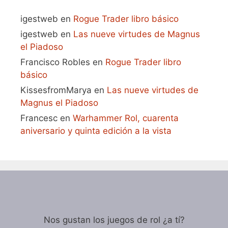
igestweb
en
Rogue Trader libro básico
igestweb
en
Las nueve virtudes de Magnus
el Piadoso
Francisco Robles
en
Rogue Trader libro
básico
KissesfromMarya
en
Las nueve virtudes de
Magnus el Piadoso
Francesc
en
Warhammer Rol, cuarenta
aniversario y quinta edición a la vista
Nos gustan los juegos de rol ¿a tí?