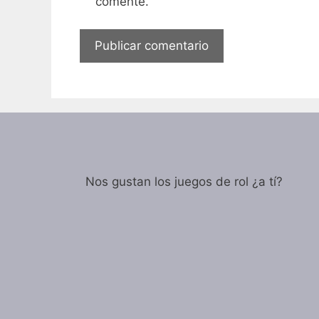
comente.
Nos gustan los juegos de rol ¿a tí?