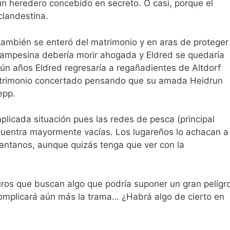
n heredero concebido en secreto. O casi, porque el
clandestina.
también se enteró del matrimonio y en aras de proteger 
a campesina debería morir ahogada y Eldred se quedaría
tiún años Eldred regresaría a regañadientes de Altdorf
matrimonio concertado pensando que su amada Heidrun
epp.
licada situación pues las redes de pesca (principal
cuentra mayormente vacías. Los lugareños lo achacan a 
pantanos, aunque quizás tenga que ver con la
uros que buscan algo que podría suponer un gran peligr
omplicará aún más la trama… ¿Habrá algo de cierto en