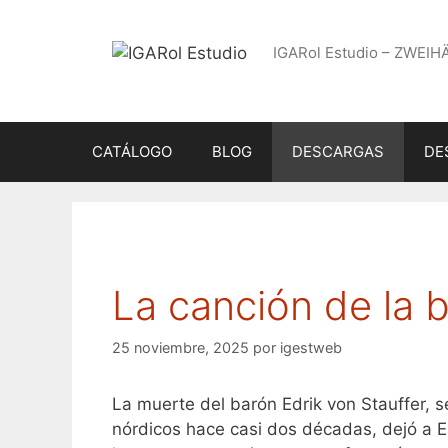
Saltar
al
IGARol Estudio – ZWEIH
contenido
CATÁLOGO
BLOG
DESCARGAS
DE
La canción de la b
25 noviembre, 2025
por
igestweb
La muerte del barón Edrik von Stauffer,
nórdicos hace casi dos décadas, dejó a E