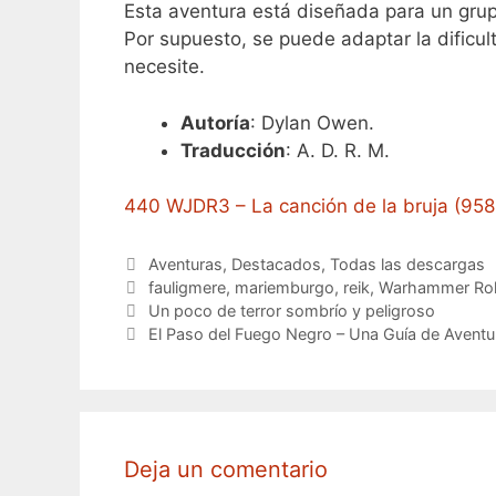
Esta aventura está diseñada para un grup
Por supuesto, se puede adaptar la dificu
necesite.
Autoría
: Dylan Owen.
Traducción
: A. D. R. M.
440 WJDR3 – La canción de la bruja (958
Categorías
Aventuras
,
Destacados
,
Todas las descargas
Etiquetas
fauligmere
,
mariemburgo
,
reik
,
Warhammer Rol
Un poco de terror sombrío y peligroso
El Paso del Fuego Negro – Una Guía de Aventura
Deja un comentario