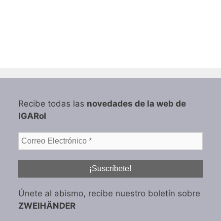
Recibe todas las
novedades de la web de
IGARol
Únete al abismo, recibe nuestro boletín sobre
ZWEIHÄNDER