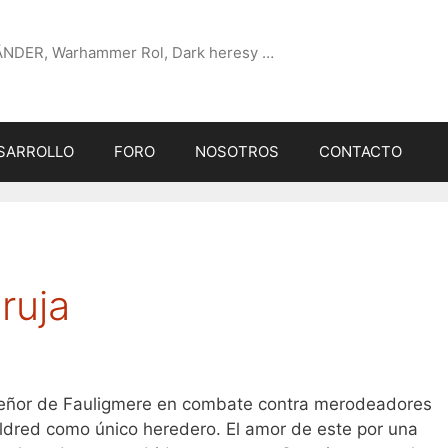
ÄNDER, Warhammer Rol, Dark heresy …
SARROLLO
FORO
NOSOTROS
CONTACTO
ruja
 señor de Fauligmere en combate contra merodeadores
ldred como único heredero. El amor de este por una