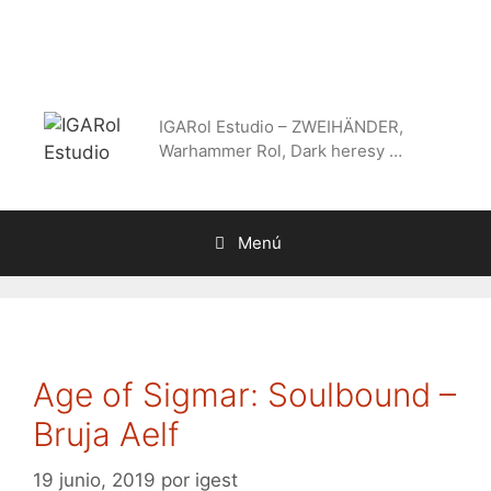
Saltar
al
contenido
IGARol Estudio – ZWEIHÄNDER,
Warhammer Rol, Dark heresy …
Menú
Age of Sigmar: Soulbound –
Bruja Aelf
19 junio, 2019
por
igest