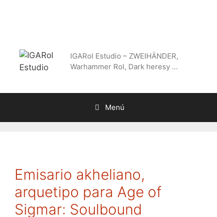
Saltar
al
contenido
IGARol Estudio – ZWEIHÄNDER,
Warhammer Rol, Dark heresy …
Menú
Emisario akheliano,
arquetipo para Age of
Sigmar: Soulbound