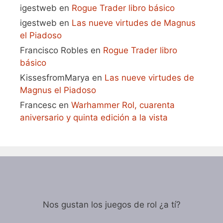
igestweb
en
Rogue Trader libro básico
igestweb
en
Las nueve virtudes de Magnus
el Piadoso
Francisco Robles
en
Rogue Trader libro
básico
KissesfromMarya
en
Las nueve virtudes de
Magnus el Piadoso
Francesc
en
Warhammer Rol, cuarenta
aniversario y quinta edición a la vista
Nos gustan los juegos de rol ¿a tí?