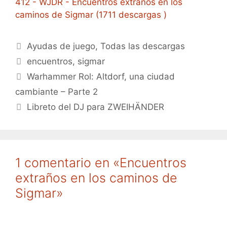
412 - WJDR - Encuentros extraños en los
caminos de Sigmar (1711 descargas )
Categorías
Ayudas de juego
,
Todas las descargas
Etiquetas
encuentros
,
sigmar
Warhammer Rol: Altdorf, una ciudad
cambiante – Parte 2
Libreto del DJ para ZWEIHÄNDER
1 comentario en «Encuentros
extraños en los caminos de
Sigmar»