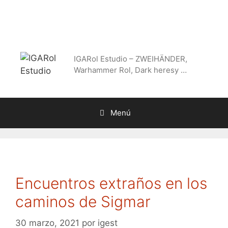
Saltar
al
contenido
IGARol Estudio – ZWEIHÄNDER,
Warhammer Rol, Dark heresy …
Menú
Encuentros extraños en los
caminos de Sigmar
30 marzo, 2021
por
igest