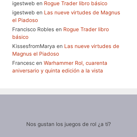
igestweb
en
Rogue Trader libro básico
igestweb
en
Las nueve virtudes de Magnus
el Piadoso
Francisco Robles
en
Rogue Trader libro
básico
KissesfromMarya
en
Las nueve virtudes de
Magnus el Piadoso
Francesc
en
Warhammer Rol, cuarenta
aniversario y quinta edición a la vista
Nos gustan los juegos de rol ¿a tí?