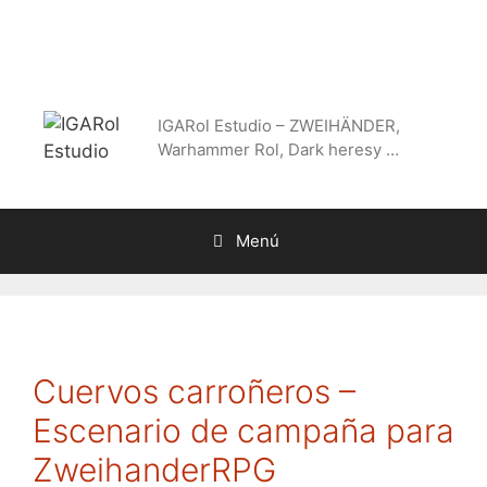
Saltar
al
contenido
IGARol Estudio – ZWEIHÄNDER,
Warhammer Rol, Dark heresy …
Menú
Cuervos carroñeros –
Escenario de campaña para
ZweihanderRPG