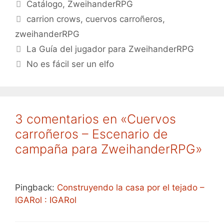
Categorías
Catálogo
,
ZweihanderRPG
Etiquetas
carrion crows
,
cuervos carroñeros
,
zweihanderRPG
La Guía del jugador para ZweihanderRPG
No es fácil ser un elfo
3 comentarios en «Cuervos
carroñeros – Escenario de
campaña para ZweihanderRPG»
Pingback:
Construyendo la casa por el tejado –
IGARol : IGARol