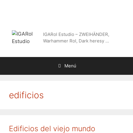
Saltar
al
contenido
IGARol Estudio – ZWEIHÄNDER,
Warhammer Rol, Dark heresy …
Menú
edificios
Edificios del viejo mundo