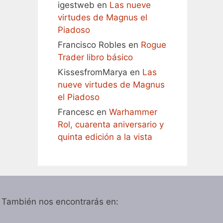
igestweb
en
Las nueve
virtudes de Magnus el
Piadoso
Francisco Robles
en
Rogue
Trader libro básico
KissesfromMarya
en
Las
nueve virtudes de Magnus
el Piadoso
Francesc
en
Warhammer
Rol, cuarenta aniversario y
quinta edición a la vista
También nos encontrarás en: