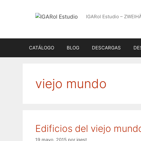
Saltar
al
IGARol Estudio – ZWEIH
contenido
CATÁLOGO
BLOG
DESCARGAS
DE
viejo mundo
Edificios del viejo mund
19 mayo, 2015
por
igest