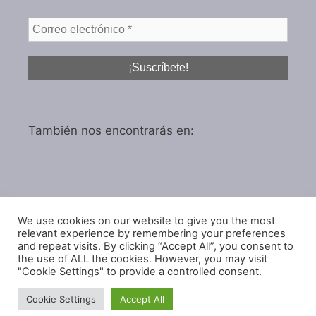
También nos encontrarás en:
We use cookies on our website to give you the most
Política de privacidad
relevant experience by remembering your preferences
Política de cookies
and repeat visits. By clicking “Accept All”, you consent to
the use of ALL the cookies. However, you may visit
"Cookie Settings" to provide a controlled consent.
Cookie Settings
Accept All
© 2026 IGARol Estudio
• Creado con
GeneratePress