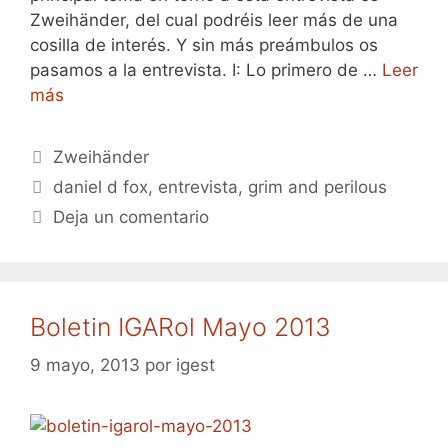
Zweihänder, del cual podréis leer más de una
cosilla de interés. Y sin más preámbulos os
pasamos a la entrevista. I: Lo primero de …
Leer
más
Categorías
Zweihänder
Etiquetas
daniel d fox
,
entrevista
,
grim and perilous
Deja un comentario
Boletin IGARol Mayo 2013
9 mayo, 2013
por
igest