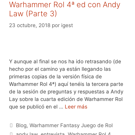
Warhammer Rol 4ª ed con Andy
Law (Parte 3)
23 octubre, 2018
por
igest
Y aunque al final se nos ha ido retrasando (de
hecho por el camino ya están llegando las
primeras copias de la versión física de
Warhammer Rol 4ª) aquí tenéis la tercera parte
de la sesión de preguntas y respuestas a Andy
Lay sobre la cuarta edición de Warhammer Rol
que se publicó en el …
Leer más
Categorías
Blog
,
Warhammer Fantasy Juego de Rol
Etiquetas
andy law
,
entrevista
,
Warhammer Rol 4