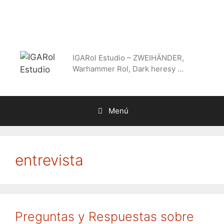
Saltar
al
contenido
IGARol Estudio – ZWEIHÄNDER,
Warhammer Rol, Dark heresy …
Menú
entrevista
Preguntas y Respuestas sobre