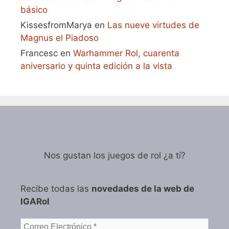
básico
KissesfromMarya
en
Las nueve virtudes de
Magnus el Piadoso
Francesc
en
Warhammer Rol, cuarenta
aniversario y quinta edición a la vista
Nos gustan los juegos de rol ¿a tí?
Recibe todas las
novedades de la web de
IGARol