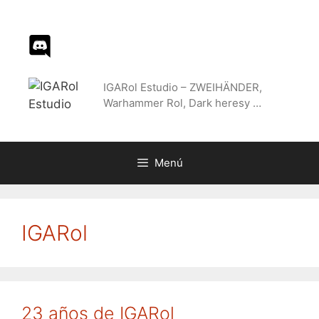
Saltar
al
contenido
IGARol Estudio – ZWEIHÄNDER,
Warhammer Rol, Dark heresy …
Menú
IGARol
23 años de IGARol