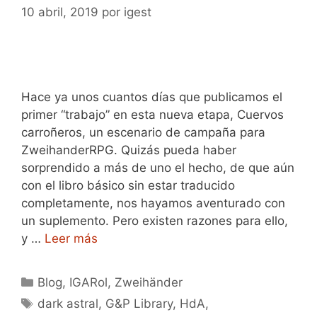
10 abril, 2019
por
igest
Hace ya unos cuantos días que publicamos el
primer “trabajo” en esta nueva etapa, Cuervos
carroñeros, un escenario de campaña para
ZweihanderRPG. Quizás pueda haber
sorprendido a más de uno el hecho, de que aún
con el libro básico sin estar traducido
completamente, nos hayamos aventurado con
un suplemento. Pero existen razones para ello,
y …
Leer más
Categorías
Blog
,
IGARol
,
Zweihänder
Etiquetas
dark astral
,
G&P Library
,
HdA
,