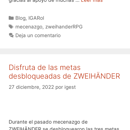
Categorías
Blog
,
IGARol
Etiquetas
mecenazgo
,
zweihanderRPG
Deja un comentario
Disfruta de las metas
desbloqueadas de ZWEIHÄNDER
27 diciembre, 2022
por
igest
Durante el pasado mecenazgo de
ZWEIHÄNDER se desbloquearon las tres metas