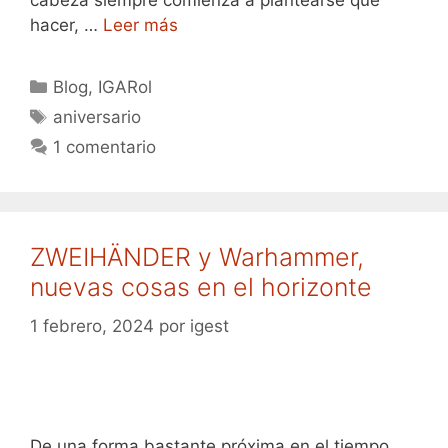
cabeza siempre comienza a plantearse qué
hacer, …
Leer más
Categorías
Blog
,
IGARol
Etiquetas
aniversario
1 comentario
ZWEIHÄNDER y Warhammer,
nuevas cosas en el horizonte
1 febrero, 2024
por
igest
De una forma bastante próxima en el tiempo