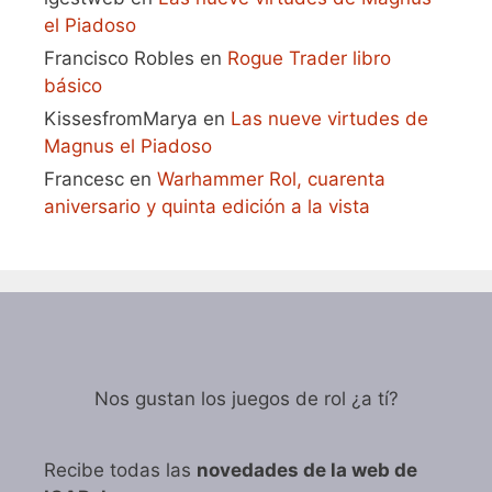
el Piadoso
Francisco Robles
en
Rogue Trader libro
básico
KissesfromMarya
en
Las nueve virtudes de
Magnus el Piadoso
Francesc
en
Warhammer Rol, cuarenta
aniversario y quinta edición a la vista
Nos gustan los juegos de rol ¿a tí?
Recibe todas las
novedades de la web de