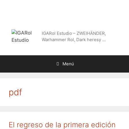
Saltar
al
contenido
IGARol Estudio – ZWEIHÄNDER,
Warhammer Rol, Dark heresy …
Menú
pdf
El regreso de la primera edición