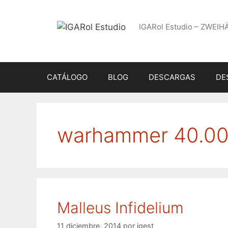
Saltar
al
IGARol Estudio – ZWEIH
contenido
CATÁLOGO
BLOG
DESCARGAS
DE
warhammer 40.0
Malleus Infidelium
11 diciembre, 2014
por
igest