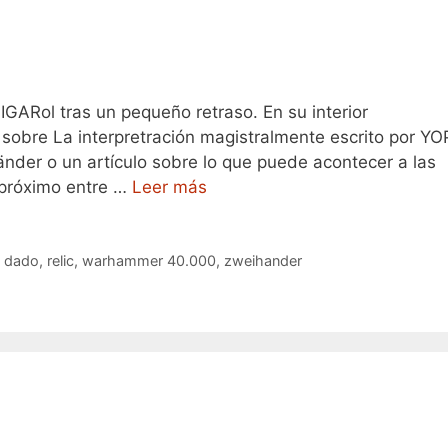
IGARol tras un pequeño retraso. En su interior
sobre La interpretración magistralmente escrito por YO
änder o un artículo sobre lo que puede acontecer a las
 próximo entre …
Leer más
l dado
,
relic
,
warhammer 40.000
,
zweihander