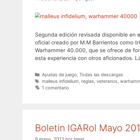
Segunda edición revisada disponible en e
oficial creado por M.M Barrientos como tri
Warhammer 40.000, que se ofrece de for
esta experiencia con otros aficionados. L
Categorías
Ayudas de juego
,
Todas las descargas
Etiquetas
malleus infidelium
,
reglas
,
veteranos
,
warhamm
1 comentario
Boletin IGARol Mayo 20
9 mayo, 2013
por
igest