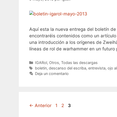
Aquí esta la nueva entrega del boletín de 
encontraréis contenidos como un artículo 
una introducción a los orígenes de Zweih
líneas de rol de warhammer en un futuro
Categorías
IGARol
,
Otros
,
Todas las descargas
Etiquetas
boletin
,
descanso del escriba
,
entrevista
,
ojo a
Deja un comentario
Página
Página
Página
←
Anterior
1
2
3