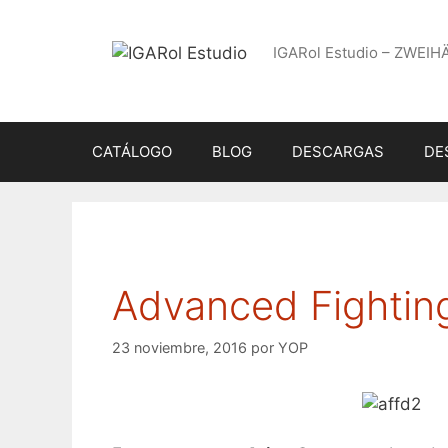
Saltar
al
IGARol Estudio – ZWEIH
contenido
CATÁLOGO
BLOG
DESCARGAS
DE
Advanced Fightin
23 noviembre, 2016
por
YOP