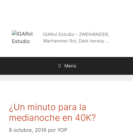
Saltar
al
contenido
IGARol Estudio – ZWEIHÄNDER,
Warhammer Rol, Dark heresy …
Menú
¿Un minuto para la
medianoche en 40K?
8 octubre, 2016
por
YOP