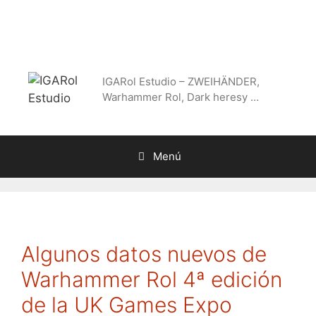
Saltar
al
contenido
IGARol Estudio – ZWEIHÄNDER,
Warhammer Rol, Dark heresy …
Menú
Algunos datos nuevos de
Warhammer Rol 4ª edición
de la UK Games Expo