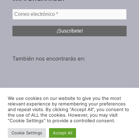
También nos encontrarás en:
We use cookies on our website to give you the most
Política de privacidad
relevant experience by remembering your preferences
Política de cookies
and repeat visits. By clicking “Accept All”, you consent to
the use of ALL the cookies. However, you may visit
"Cookie Settings" to provide a controlled consent.
Cookie Settings
Accept All
© 2026 IGARol Estudio
• Creado con
GeneratePress