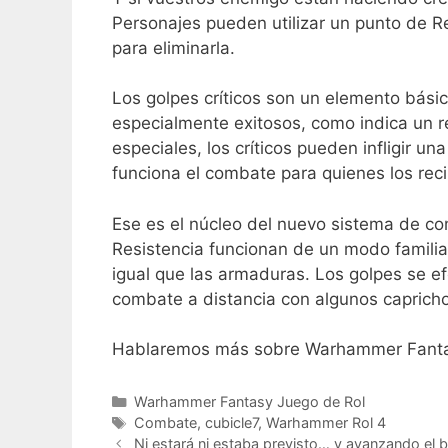
Personajes pueden utilizar un punto de R
para eliminarla.
Los golpes críticos son un elemento bási
especialmente exitosos, como indica un r
especiales, los críticos pueden infligir 
funciona el combate para quienes los rec
Ese es el núcleo del nuevo sistema de c
Resistencia funcionan de un modo familiar
igual que las armaduras. Los golpes se ef
combate a distancia con algunos caprichos
Hablaremos más sobre Warhammer Fantas
Categorías
Warhammer Fantasy Juego de Rol
Etiquetas
Combate
,
cubicle7
,
Warhammer Rol 4
Ni estará ni estaba previsto… y avanzando el 