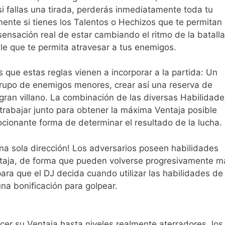
i fallas una tirada, perderás inmediatamente toda tu
mente si tienes los Talentos o Hechizos que te permitan
sensación real de estar cambiando el ritmo de la batalla
e que te permita atravesar a tus enemigos.
 que estas reglas vienen a incorporar a la partida: Un
rupo de enemigos menores, crear así una reserva de
gran villano. La combinación de las diversas Habilidade
trabajar junto para obtener la máxima Ventaja posible
ionante forma de determinar el resultado de la lucha.
na sola dirección! Los adversarios poseen habilidades
ntaja, de forma que pueden volverse progresivamente m
ara que el DJ decida cuando utilizar las habilidades de
a bonificación para golpear.
cer su Ventaja hasta niveles realmente aterradores, los