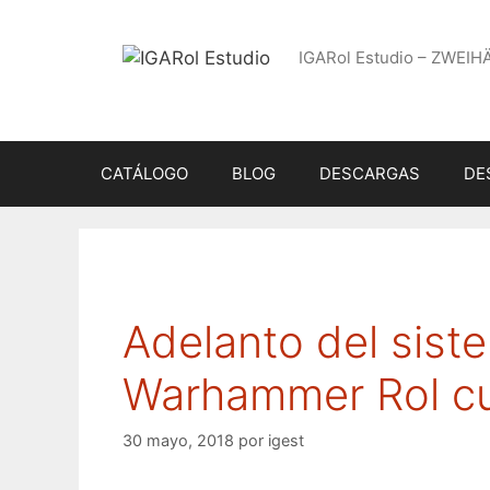
Saltar
al
IGARol Estudio – ZWEIH
contenido
CATÁLOGO
BLOG
DESCARGAS
DE
Adelanto del sis
Warhammer Rol cu
30 mayo, 2018
por
igest