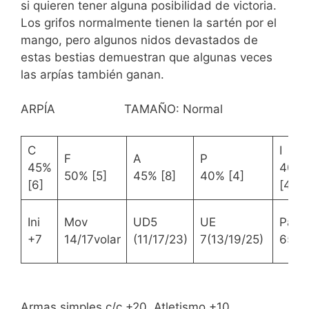
si quieren tener alguna posibilidad de victoria.
Los grifos normalmente tienen la sartén por el
mango, pero algunos nidos devastados de
estas bestias demuestran que algunas veces
las arpías también ganan.
ARPÍA TAMAÑO: Normal
C
I
F
A
P
45%
40%
50% [5]
45% [8]
40% [4]
[6]
[4]
Ini
Mov
UD5
UE
Par
+7
14/17volar
(11/17/23)
7(13/19/25)
65%
Armas simples c/c +20, Atletismo +10,