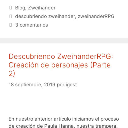
Categorías
Blog
,
Zweihänder
Etiquetas
descubriendo zweihander
,
zweihanderRPG
3 comentarios
Descubriendo ZweihänderRPG:
Creación de personajes (Parte
2)
18 septiembre, 2019
por
igest
En nuestro anterior artículo iniciamos el proceso
de creación de Paula Hanna, nuestra trampera,