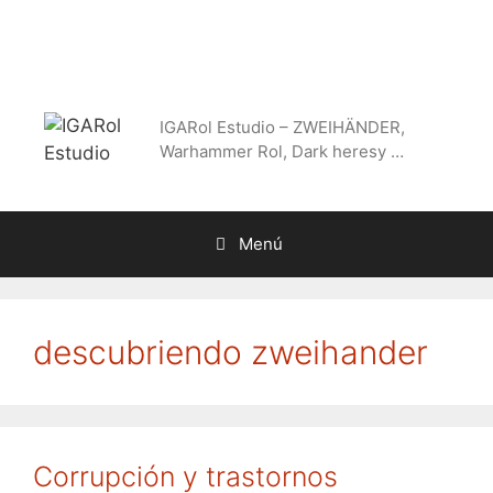
Saltar
al
contenido
IGARol Estudio – ZWEIHÄNDER,
Warhammer Rol, Dark heresy …
Menú
descubriendo zweihander
Corrupción y trastornos