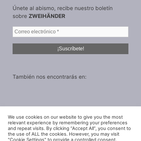
Únete al abismo, recibe nuestro boletín
sobre
ZWEIHÄNDER
También nos encontrarás en:
We use cookies on our website to give you the most
Política de privacidad
relevant experience by remembering your preferences
and repeat visits. By clicking “Accept All”, you consent to
Política de cookies
the use of ALL the cookies. However, you may visit
"Cookie Settings" to provide a controlled consent.