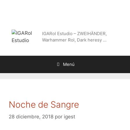
Saltar
al
contenido
IGARol Estudio – ZWEIHÄNDER,
Warhammer Rol, Dark heresy …
Menú
Noche de Sangre
28 diciembre, 2018
por
igest