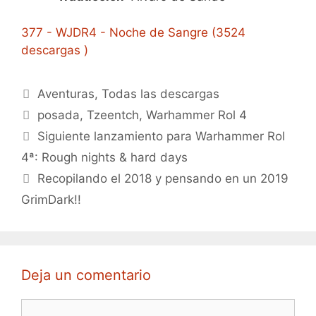
377 - WJDR4 - Noche de Sangre (3524
descargas )
Categorías
Aventuras
,
Todas las descargas
Etiquetas
posada
,
Tzeentch
,
Warhammer Rol 4
Siguiente lanzamiento para Warhammer Rol
4ª: Rough nights & hard days
Recopilando el 2018 y pensando en un 2019
GrimDark!!
Deja un comentario
Comentario