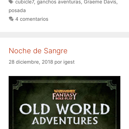
Etiquetas
cubicle7
,
ganchos aventuras
,
Graeme Davis
,
posada
4 comentarios
Noche de Sangre
28 diciembre, 2018
por
igest