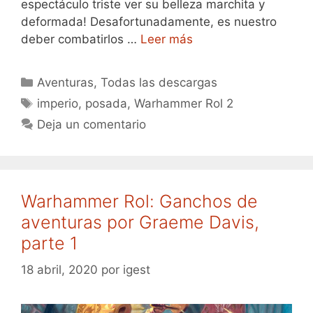
espectáculo triste ver su belleza marchita y
deformada! Desafortunadamente, es nuestro
deber combatirlos …
Leer más
Categorías
Aventuras
,
Todas las descargas
Etiquetas
imperio
,
posada
,
Warhammer Rol 2
Deja un comentario
Warhammer Rol: Ganchos de
aventuras por Graeme Davis,
parte 1
18 abril, 2020
por
igest