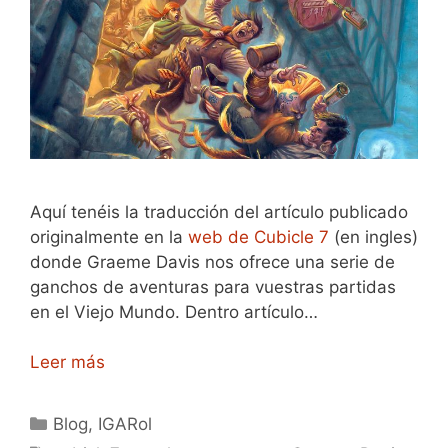
Aquí tenéis la traducción del artículo publicado
originalmente en la
web de Cubicle 7
(en ingles)
donde Graeme Davis nos ofrece una serie de
ganchos de aventuras para vuestras partidas
en el Viejo Mundo. Dentro artículo…
Leer más
Categorías
Blog
,
IGARol