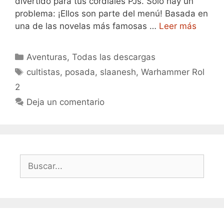
divertido para tus cordiales PJs. Solo hay un
problema: ¡Ellos son parte del menú! Basada en
una de las novelas más famosas …
Leer más
Categorías
Aventuras
,
Todas las descargas
Etiquetas
cultistas
,
posada
,
slaanesh
,
Warhammer Rol
2
Deja un comentario
Buscar: