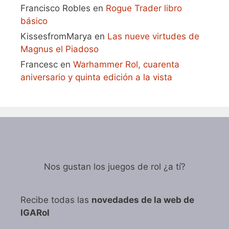
Francisco Robles
en
Rogue Trader libro
básico
KissesfromMarya
en
Las nueve virtudes de
Magnus el Piadoso
Francesc
en
Warhammer Rol, cuarenta
aniversario y quinta edición a la vista
Nos gustan los juegos de rol ¿a tí?
Recibe todas las
novedades de la web de
IGARol