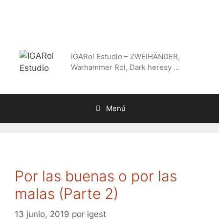
Saltar
al
contenido
IGARol Estudio – ZWEIHÄNDER,
Warhammer Rol, Dark heresy …
Menú
Por las buenas o por las
malas (Parte 2)
13 junio, 2019
por
igest