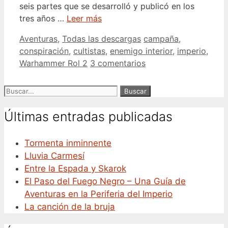
seis partes que se desarrolló y publicó en los
tres años …
Leer más
Categorías
Etiquetas
Aventuras
,
Todas las descargas
campaña
,
conspiración
,
cultistas
,
enemigo interior
,
imperio
,
Warhammer Rol 2
3 comentarios
Buscar:
Últimas entradas publicadas
Tormenta inminnente
Lluvia Carmesí
Entre la Espada y Skarok
El Paso del Fuego Negro – Una Guía de
Aventuras en la Periferia del Imperio
La canción de la bruja