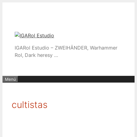
Saltar
al
contenido
IGARol Estudio – ZWEIHÄNDER, Warhammer
Rol, Dark heresy …
Menú
cultistas