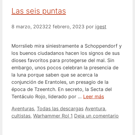
Las seis puntas
8 marzo, 2023
22 febrero, 2023
por
igest
Morrslieb mira siniestramente a Schoppendorf y
los buenos ciudadanos hacen los signos de sus
dioses favoritos para protegerse del mal. Sin
embargo, unos pocos celebran la presencia de
la luna porque saben que se acerca la
conjunción de Erantoles, un presagio de la
época de Tzeentch. En secreto, la Secta del
Tentáculo Rojo, liderado por …
Leer más
Categorías
Etiquetas
Aventuras
,
Todas las descargas
Aventura
,
cultistas
,
Warhammer Rol 1
Deja un comentario