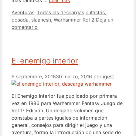
más famosas …
Leer más
Categorías
Etiquetas
Aventuras
,
Todas las descargas
cultistas
,
posada
,
slaanesh
,
Warhammer Rol 2
Deja un
comentario
El enemigo interior
9 septiembre, 2018
30 marzo, 2016
por
igest
El Enemigo Interior fue publicado por primera
vez en 1986 para Warhammer Fantasy Juego de
Rol 1ª Edición. Un delgado volumen que
constaba a partes iguales de información
general, consejos para dirigir el juego y una
aventura, formó la introducción de una serie de