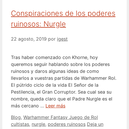
Conspiraciones de los poderes
ruinosos: Nurgle
22 agosto, 2019
por
igest
Tras haber comenzado con Khorne, hoy
queremos seguir hablando sobre los poderes
ruinosos y daros algunas ideas de como
llevarlos a vuestras partidas de Warhammer Rol.
El pútrido ciclo de la vida El Señor de la
Pestilencia, el Gran Corruptor. Sea cual sea su
nombre, queda claro que el Padre Nurgle es el
más cercano …
Leer más
Categorías
Etiquetas
Blog
,
Warhammer Fantasy Juego de Rol
cultistas
,
nurgle
,
poderes ruinosos
Deja un