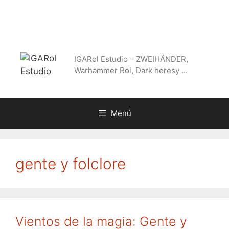
Saltar
al
contenido
IGARol Estudio – ZWEIHÄNDER,
Warhammer Rol, Dark heresy …
Menú
gente y folclore
Vientos de la magia: Gente y