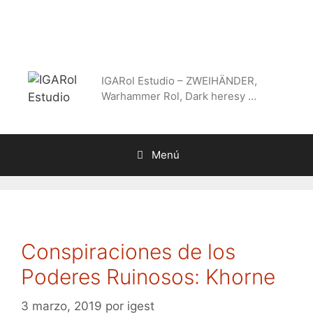
Saltar
al
contenido
IGARol Estudio – ZWEIHÄNDER,
Warhammer Rol, Dark heresy …
Menú
Conspiraciones de los
Poderes Ruinosos: Khorne
3 marzo, 2019
por
igest