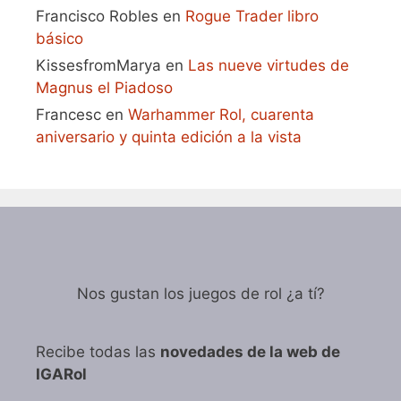
Francisco Robles
en
Rogue Trader libro
básico
KissesfromMarya
en
Las nueve virtudes de
Magnus el Piadoso
Francesc
en
Warhammer Rol, cuarenta
aniversario y quinta edición a la vista
Nos gustan los juegos de rol ¿a tí?
Recibe todas las
novedades de la web de
IGARol