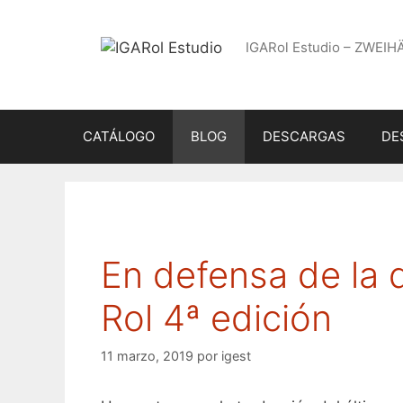
Saltar
al
IGARol Estudio – ZWEIH
contenido
CATÁLOGO
BLOG
DESCARGAS
DE
En defensa de la
Rol 4ª edición
11 marzo, 2019
por
igest