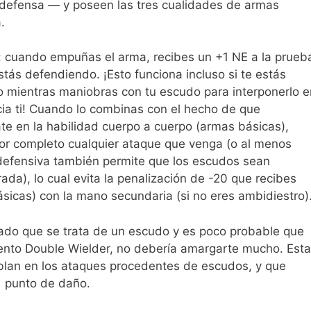
 defensa — y poseen las tres cualidades de armas
.
: cuando empuñas el arma, recibes un +1 NE a la prueb
ás defendiendo. ¡Esto funciona incluso si te estás
 mientras maniobras con tu escudo para interponerlo e
cia ti! Cuando lo combinas con el hecho de que
e en la habilidad cuerpo a cuerpo (armas básicas),
or completo cualquier ataque que venga (o al menos
d defensiva también permite que los escudos sean
ada), lo cual evita la penalización de -20 que recibes
icas) con la mano secundaria (si no eres ambidiestro)
 dado que se trata de un escudo y es poco probable que
lento Double Wielder, no debería amargarte mucho. Esta
oblan en los ataques procedentes de escudos, y que
1 punto de daño.