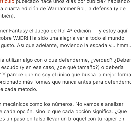
rtículo
publicado hace unos días por cubicle7 hablando
ta cuarta edición de Warhammer Rol, la defensa (y de
mbién).
er Fantasy el Juego de Rol 4ª edición — y estoy aquí
sobre WJDR! Ha sido una alegría ver a todo el mundo
to gusto. Así que adelante, moviendo la espada y… hmm
a utilizar algo con o que defenderme, ¿verdad? ¿Deber
 escudo (y en ese caso, ¿de qué tamaño?) o debería
? Y parece que no soy el único que busca la mejor form
oporcionado más formas que nunca antes para defendern
de cada método.
n tan mecánicos como los números. No vamos a analizar
 cada opción, sino lo que cada opción significa. ¿Que
es un paso en falso llevar un broquel con tu rapier en