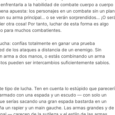
enfrentarla a la habilidad de combate cuerpo a cuerpo
ena apuesta: los personajes en un combate sin un plan
on su arma principal… o se verán sorprendidos… ¡O ser
r otra cosa! Por tanto, luchar de esta forma es algo
io para muchos combatientes.
lucha: confías totalmente en ganar una prueba
d de los ataques a distancia de un enemigo. Sin
an arma a dos manos, o estás combinando un arma
estos pueden ser intercambios suficientemente sabios.
e tipo de lucha. Ten en cuenta lo estúpido que parecer
 armado con una espada y un escudo — con solo un
que serías sacando una gran espada bastarda en un
ña un rapier y un main gauche. Las armas grandes y de
l — carecen de la sutileza y el estilo de las armas