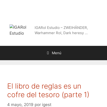
Saltar
al
contenido
IGARol Estudio – ZWEIHÄNDER,
Warhammer Rol, Dark heresy …
Menú
El libro de reglas es un
cofre del tesoro (parte 1)
4 mayo, 2019
por
igest