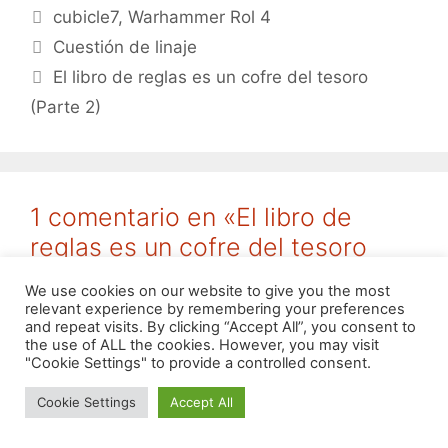
Etiquetas
cubicle7
,
Warhammer Rol 4
Cuestión de linaje
El libro de reglas es un cofre del tesoro
(Parte 2)
1 comentario en «El libro de
reglas es un cofre del tesoro
(parte 1)»
We use cookies on our website to give you the most
relevant experience by remembering your preferences
and repeat visits. By clicking “Accept All”, you consent to
the use of ALL the cookies. However, you may visit
Pingback:
El libro de reglas es un cofre del
"Cookie Settings" to provide a controlled consent.
tesoro (Parte 2) – IGARol : IGARol
Cookie Settings
Accept All