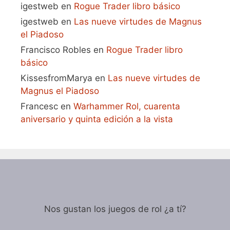
igestweb
en
Rogue Trader libro básico
igestweb
en
Las nueve virtudes de Magnus
el Piadoso
Francisco Robles
en
Rogue Trader libro
básico
KissesfromMarya
en
Las nueve virtudes de
Magnus el Piadoso
Francesc
en
Warhammer Rol, cuarenta
aniversario y quinta edición a la vista
Nos gustan los juegos de rol ¿a tí?