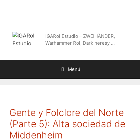
Saltar
al
contenido
IGARol Estudio – ZWEIHÄNDER,
Warhammer Rol, Dark heresy …
Menú
Gente y Folclore del Norte
(Parte 5): Alta sociedad de
Middenheim