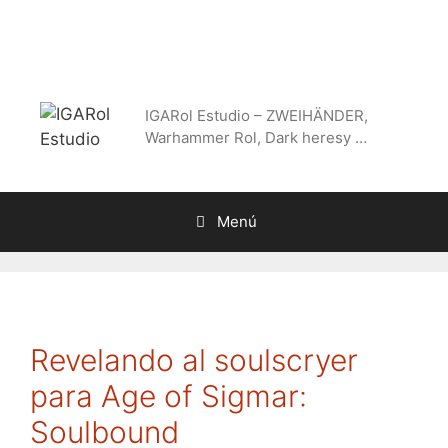
Saltar
al
contenido
IGARol Estudio – ZWEIHÄNDER,
Warhammer Rol, Dark heresy …
Menú
Revelando al soulscryer
para Age of Sigmar:
Soulbound